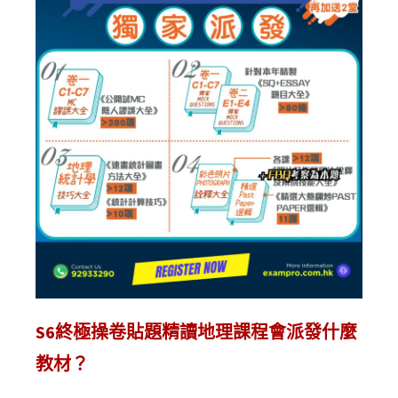
S6終極操卷貼題精讀地理課程會派發什麼
教材？