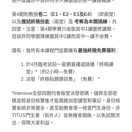
絕不建議亦不容許同學只揀選個別卷一課題報讀。
第4期則教授
卷二（
E1
、E2
、E3
及E4
）
（即兩堂）
以及
應試終極技能
（兩堂）及
考察為本題操練
，共
四堂。注意：第4期學費只收取其中1課選修課題，
但容許同學選擇揀選其中2課而其中一課不收費。
還有，我所有本課程門徒都擁有
最強終極免費福利
：
於4月臨考試前一星期直播或錄播「終極課
堂」*（約2小時—免費）
派發「終極貼題題目集」（免費） *
*Intensive全部四期均會每堂派發密碼，儲齊全部密
碼並經身份核實後才能開啟加密課堂和筆記。身份核
實系統非常健全，甚至助教會逐一檢查門生身份，非
TITUS門生者（街外人）並無機會開啟，以免試題流
出，保障大家利益。