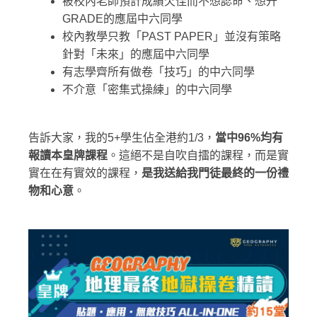
被校內老師預計成績欠佳而不想認命、想升
GRADE的應屆中六同學
校內教學只教「PAST PAPER」並沒有策略
針對「未來」的應屆中六同學
有志學齊所有做卷「技巧」的中六同學
不介意「密集式操練」的中六同學
告訴大家，我的5+學生佔全港約1/3，
當中
96%
均有
報讀本皇牌課程
。這絕不是自吹自擂的課程，而是實
實在在有實效的課程，
是我送給我門徒最終的一份禮
物和心意
。