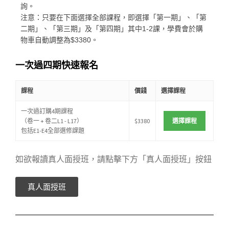
詢。
注意：只要在下面選擇全部課程，即選擇「第一期」、「第
二期」、「第三期」及「第四期」其中1-2課，學費會於購
物車自動調整為$3380。
一次過四期快速報名
課程
價錢
選擇課程
一次過訂購4期課程
（卷一 + 卷二L1 - L17）
$3380
選擇課程
包括E1-E4全部選修課題
如欲報讀真人面授班，請點擊下方「真人面授班」按鈕
真人面授班