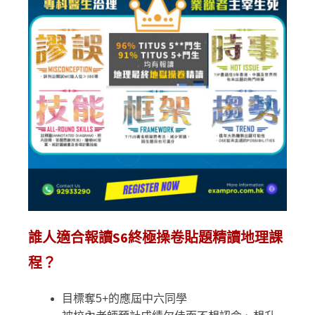
誰人適合報讀S6終極操卷貼題精讀地理課
程？
目標奪5+的應屆中六同學