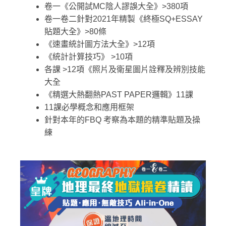
卷一《公開試MC陰人謬誤大全》>380項
卷一卷二針對2021年精製《終極SQ+ESSAY
貼題大全》>80條
《速畫統計圖方法大全》>12項
《統計計算技巧》 >10項
各課 >12項《照片及衛星圖片詮釋及辨別技能
大全
《精選大熱翻熱PAST PAPER邏輯》11課
11課必學概念和應用框架
針對本年的FBQ 考察為本題的精準貼題及操
練