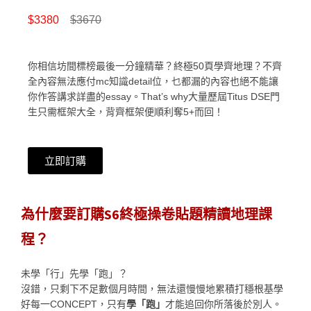
$3380
$3670
你相信坊間標榜最後一分鐘精華？終極50頁學齊地理？不齊
全內容無法應付mc知識detail位，乜都漏的內容也絕不能讓
你作答講求詳盡的essay。That’s why大量歷屆Titus DSE門
生只需框架大全，背齊框架便順利奪5+而回！
立即訂購
為什麼要訂購S6終極操卷貼題精讀地理課
程？
未學「行」先學「跑」？
沒錯，只剩下不足數個月時間，無法還慢慢地累積打穩根基學
好每一CONCEPT，只有
學「跑」
才能追回你所落後於別人。