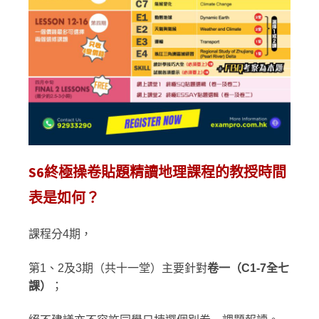
S6終極操卷貼題精讀地理課程的教授時間
表是如何？
課程分4期，
第1、2及3期（共十一堂）主要針對
卷一（
C1-7
全七
課）
；