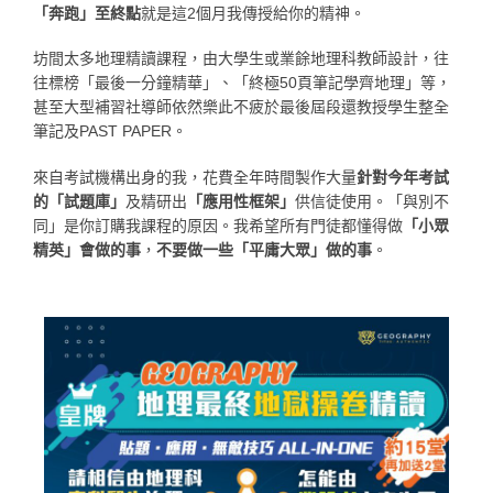
「奔跑」至終點
就是這2個月我傳授給你的精神。
坊間太多地理精讀課程，由大學生或業餘地理科教師設計，往
往標榜「最後一分鐘精華」、「終極50頁筆記學齊地理」等，
甚至大型補習社導師依然樂此不疲於最後屆段還教授學生整全
筆記及PAST PAPER。
來自考試機構出身的我，花費全年時間製作大量
針對今年考試
的「試題庫」
及精研出
「應用性框架」
供信徒使用。「與別不
同」是你訂購我課程的原因。我希望所有門徒都懂得做
「小眾
精英」會做的事
，
不要做一些「平庸大眾」做的事
。